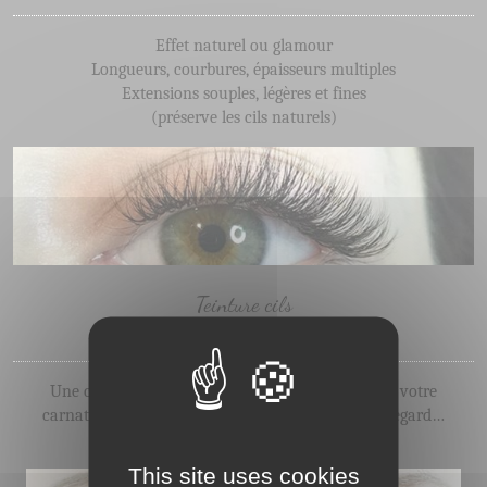
Effet naturel ou glamour
Longueurs, courbures, épaisseurs multiples
Extensions souples, légères et fines
(préserve les cils naturels)
Teinture cils
et sourcils
Une coloration plus soutenue, en harmonie avec votre
carnation, la couleur des cheveux… intensifie le regard…
This site uses cookies